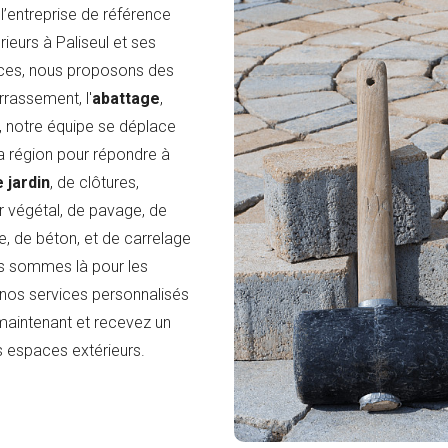
 l’entreprise de référence
eurs à Paliseul et ses
vices, nous proposons des
errassement, l'
abattage
,
l, notre équipe se déplace
la région pour répondre à
jardin
, de clôtures,
mur végétal, de pavage, de
e, de béton, et de carrelage
us sommes là pour les
 nos services personnalisés
 maintenant et recevez un
 espaces extérieurs.