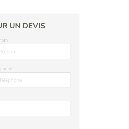
R UN DEVIS
énom
éphone