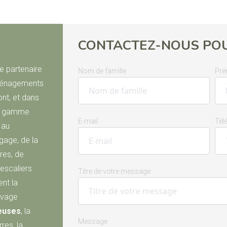
CONTACTEZ-NOUS POU
e partenaire
Nom de famille
Pr
aménagements
ont, et dans
ne gamme
E-mail
Tél
 au
agage, de la
res, de
d'escaliers
Titre de votre message
nt la
avage
euses
, la
Message
res, la