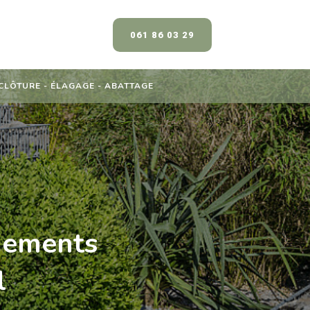
061 86 03 29
 CLÔTURE - ÉLAGAGE - ABATTAGE
gements
l